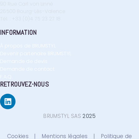
90 Rue Carl von Linné
26500 Bourg-Lès-Valence
Tél. : +33 (0)4 75 23 27 18
INFORMATION
À propos de BRUMSTYL
Devenir partenaire BRUMSTYL
Demande de devis
Demande de contact
F.A.Q.
RETROUVEZ-NOUS
BRUMSTYL SAS
2025
Cookies
|
Mentions légales
|
Politique de