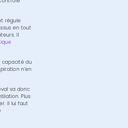
contrôle
et régule
ssus en tout
eurs. Il
tique
a capacité du
piration n’en
heval va donc
tilation. Plus
. Il lui faut
e