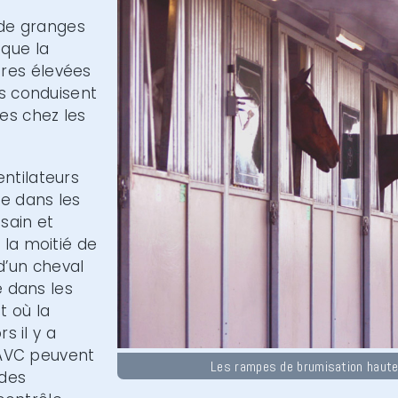
 de granges
 que la
res élevées
es conduisent
es chez les
ntilateurs
e dans les
sain et
 la moitié de
 d’un cheval
e dans les
t où la
s il y a
l’AVC peuvent
Les rampes de brumisation haut
 des