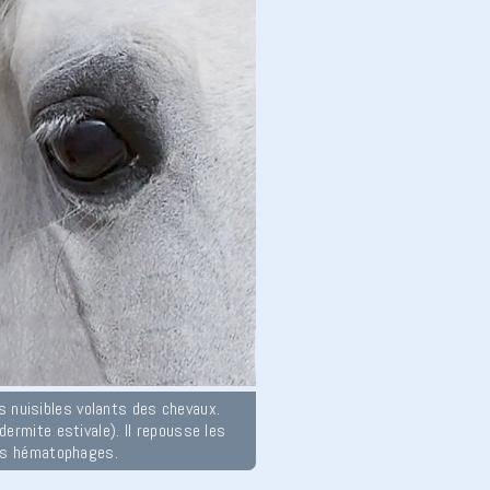
s nuisibles volants des chevaux.
ermite estivale). Il repousse les
es hématophages.