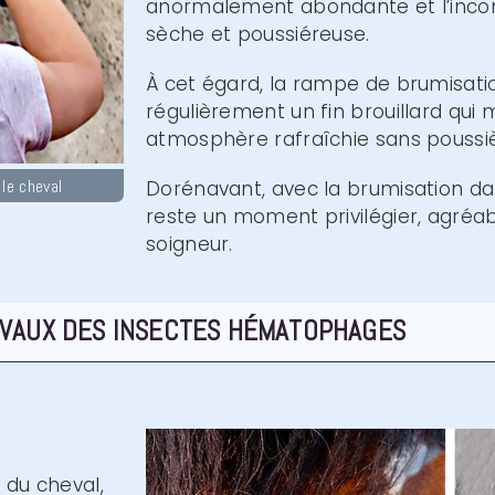
anormalement abondante et l’inco
sèche et poussiéreuse.
À cet égard, la rampe de brumisati
régulièrement un fin brouillard qui 
atmosphère rafraîchie sans poussièr
le cheval
Dorénavant, avec la brumisation da
reste un moment privilégier, agréab
soigneur.
EVAUX DES INSECTES HÉMATOPHAGES
 du cheval,