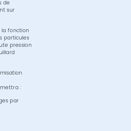
s de
nt sur
la fonction
s particules
ute pression
illard
misation
mettra :
èges par