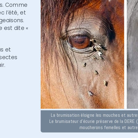
tes. Comme
 l’été, et
geaisons.
 est dite «
as et
nsectes
ir.
La brumisation éloigne les mouches et autre
Le brumisateur d'écurie préserve de la DERE (d
moucherons femelles et autr