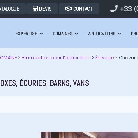
+33 (0
ATALOGUE
DEVIS
CONTACT
EXPERTISE
DOMAINES
APPLICATIONS
PR
DOMAINE
>
Brumisation pour l’agriculture
>
Élevage
>
Chevau
OXES, ÉCURIES, BARNS, VANS