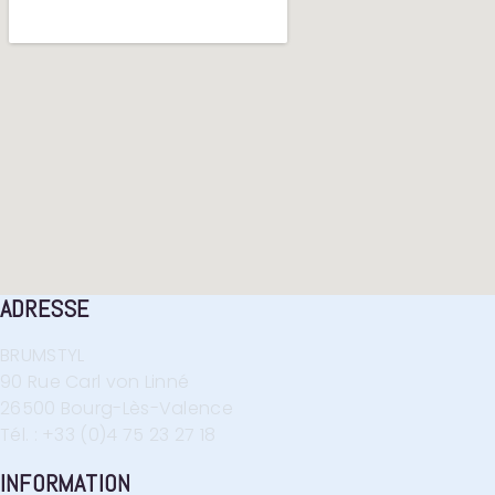
ADRESSE
BRUMSTYL
90 Rue Carl von Linné
26500 Bourg-Lès-Valence
Tél. : +33 (0)4 75 23 27 18
INFORMATION