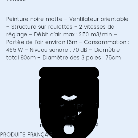
Peinture noire matte – Ventilateur orientable
– Structure sur roulettes – 2 vitesses de
réglage – Débit d’air max : 250 m3/min –
Portée de l’air environ 16m – Consommation :
465 W – Niveau sonore : 70 dB – Diamètre
total 80cm – Diamètre des 3 pales : 75cm
VOUS AVEZ
?
CONTACTEZ-NOUS
Besoin d'un conseil
ou renseignement ?
VOTRE DEVIS EN 1 CLIC
Nous écrire
Vous avez un projet ?
Faites-nous en part.
FOIRE AUX QUESTIONS
Obtenir un devis
Besoin d'une
réponse immédiate ?
En savoir plus
PRODUITS FRANÇAIS