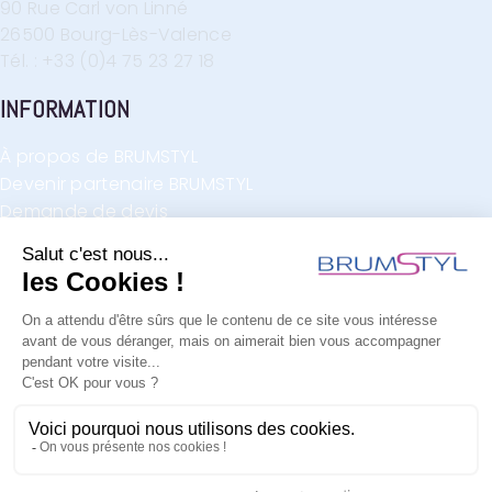
90 Rue Carl von Linné
26500 Bourg-Lès-Valence
Tél. : +33 (0)4 75 23 27 18
INFORMATION
À propos de BRUMSTYL
Devenir partenaire BRUMSTYL
Demande de devis
Demande de contact
F.A.Q.
RETROUVEZ-NOUS
BRUMSTYL SAS
2025
Cookies
|
Mentions légales
|
Politique de