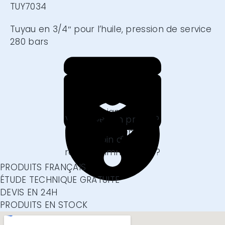
TUY7034
Tuyau en 3/4″ pour l’huile, pression de service
280 bars
VOUS AVEZ
?
CONTACTEZ-NOUS
Besoin d'un conseil
ou renseignement ?
VOTRE DEVIS EN 1 CLIC
Nous écrire
Vous avez un projet ?
Faites-nous en part.
FOIRE AUX QUESTIONS
Obtenir un devis
Besoin d'une
réponse immédiate ?
En savoir plus
PRODUITS FRANÇAIS
ÉTUDE TECHNIQUE GRATUITE
DEVIS EN 24H
PRODUITS EN STOCK