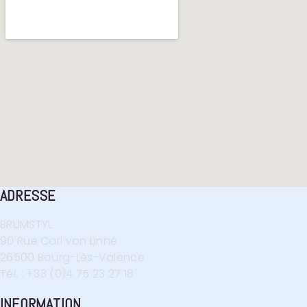
ADRESSE
BRUMSTYL
90 Rue Carl von Linné
26500 Bourg-Lès-Valence
Tél. : +33 (0)4 75 23 27 18
INFORMATION