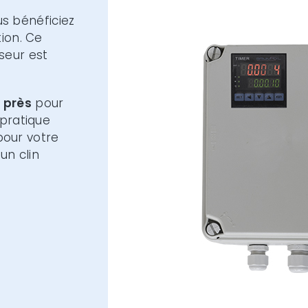
us bénéficiez
ion. Ce
seur est
e près
pour
 pratique
our votre
un clin