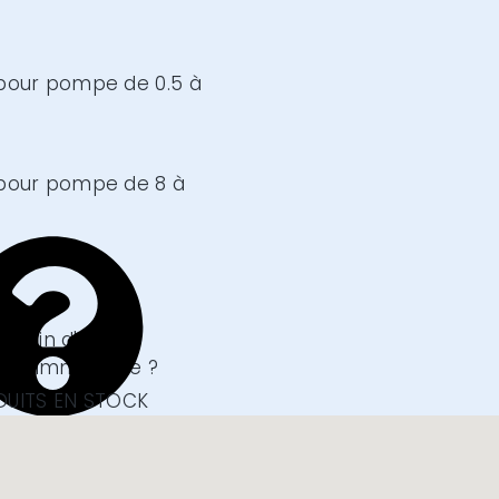
(pour pompe de 0.5 à
(pour pompe de 8 à
E AUX QUESTIONS
Besoin d'une
nse immédiate ?
n savoir plus
UITS EN STOCK