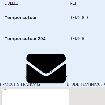
LIBELLÉ
REF
Temporisateur
TEM8000
Temporisateur 20A
TEM8001
CONTACTEZ-NOUS
Besoin d'un conseil
ou renseignement ?
Nous écrire
PRODUITS FRANÇAIS
ÉTUDE TECHNIQUE 