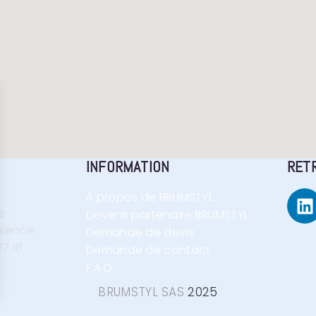
INFORMATION
RET
À propos de BRUMSTYL
né
Devenir partenaire BRUMSTYL
alence
Demande de devis
27 18
Demande de contact
F.A.Q.
BRUMSTYL SAS
2025