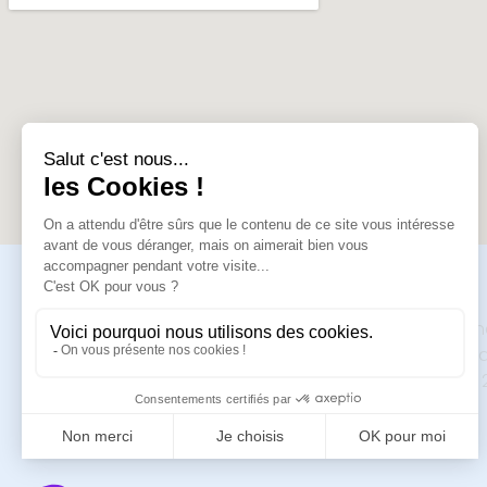
ADRESSE
BRUMSTYL
90 Rue Carl von Lin
26500 Bourg-Lès-V
Tél. : +33 (0)4 75 23 