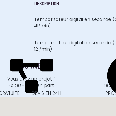
DESCRIPTION
Temporisateur digital en seconde 
4l/min)
Temporisateur digital en seconde 
12l/min)
VOUS AVEZ
?
VOTRE DEVIS EN 1 CLIC
FOIR
Vous avez un projet ?
Faites-nous en part.
répo
Obtenir un devis
E
GRATUITE
DEVIS EN 24H
PROD