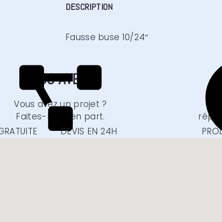
DESCRIPTION
Fausse buse 10/24″
VOUS AVEZ
?
VOTRE DEVIS EN 1 CLIC
FOIR
Vous avez un projet ?
Faites-nous en part.
répo
Obtenir un devis
E
GRATUITE
DEVIS EN 24H
PROD