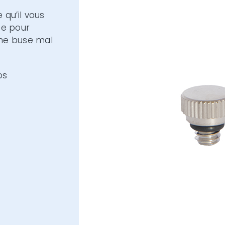
 qu’il vous
se pour
une buse mal
os