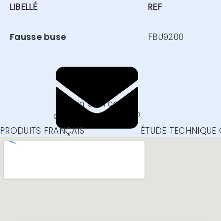
LIBELLÉ
REF
Fausse buse
FBU9200
CONTACTEZ-NOUS
Besoin d'un conseil
ou renseignement ?
Nous écrire
PRODUITS FRANÇAIS
ÉTUDE TECHNIQUE 